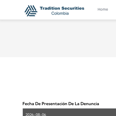
Main na
Skip to main content
Home
Fecha De Presentación De La Denuncia