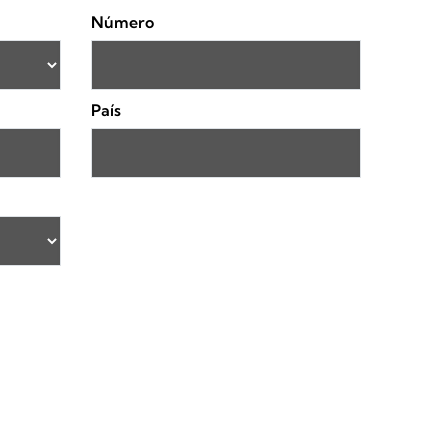
Número
País