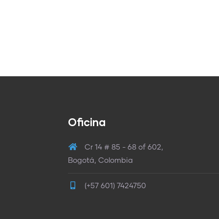
Oficina
Cr 14 # 85 - 68 of 602,
Bogotá, Colombia
(+57 601) 7424750